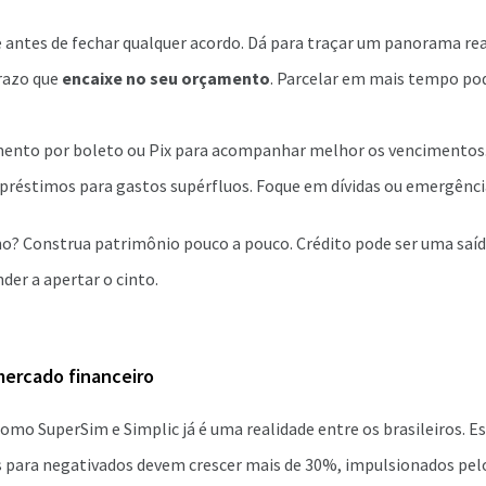
e antes de fechar qualquer acordo. Dá para traçar um panorama rea
razo que
encaixe no seu orçamento
. Parcelar em mais tempo pod
mento por boleto ou Pix para acompanhar melhor os vencimentos
réstimos para gastos supérfluos. Foque em dívidas ou emergência
o? Construa patrimônio pouco a pouco. Crédito pode ser uma sa
der a apertar o cinto.
ercado financeiro
como SuperSim e Simplic já é uma realidade entre os brasileiros.
s para negativados devem crescer mais de 30%, impulsionados pelo