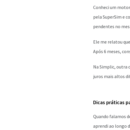
Conheci um motoris
pela SuperSim e c
pendentes no mes
Ele me relatou qu
Após 6 meses, cons
Na Simplic, outra 
juros mais altos d
Dicas práticas p
Quando falamos de 
aprendi ao longo d