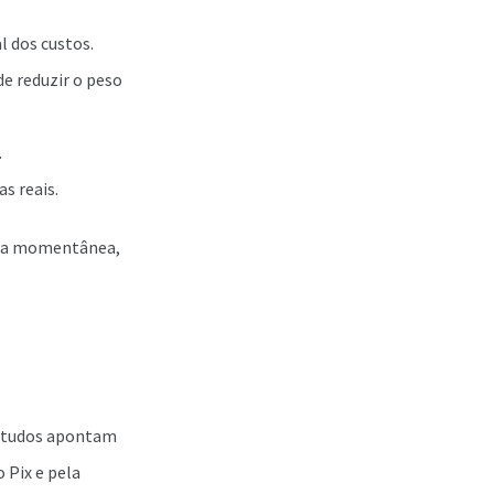
l dos custos.
e reduzir o peso
.
s reais.
ída momentânea,
 Estudos apontam
 Pix e pela