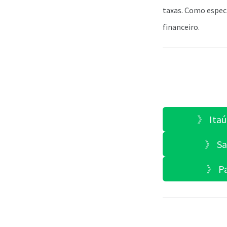
taxas. Como espec
financeiro.
》 Itaú:
》 San
》 Pa