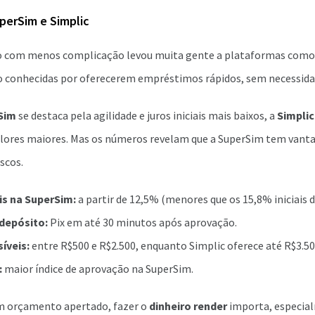
erSim e Simplic
to com menos complicação levou muita gente a plataformas como
o conhecidas por oferecerem empréstimos rápidos, sem necessidad
Sim
se destaca pela agilidade e juros iniciais mais baixos, a
Simplic
valores maiores. Mas os números revelam que a SuperSim tem vanta
scos.
s na SuperSim:
a partir de 12,5% (menores que os 15,8% iniciais d
 depósito:
Pix em até 30 minutos após aprovação.
íveis:
entre R$500 e R$2.500, enquanto Simplic oferece até R$3.50
:
maior índice de aprovação na SuperSim.
m orçamento apertado, fazer o
dinheiro render
importa, especia