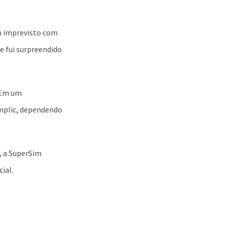
um imprevisto com
e fui surpreendido
 Em um
mplic, dependendo
, a SuperSim
ial.