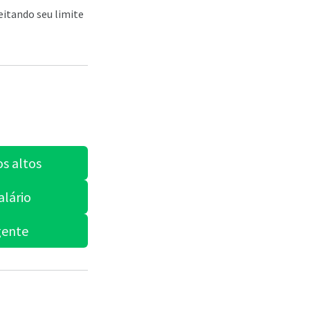
eitando seu limite
os altos
alário
gente