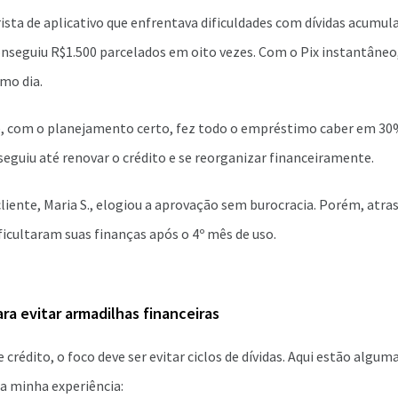
ta de aplicativo que enfrentava dificuldades com dívidas acumula
onseguiu R$1.500 parcelados em oito vezes. Com o Pix instantâneo
mo dia.
e, com o planejamento certo, fez todo o empréstimo caber em 30
eguiu até renovar o crédito e se reorganizar financeiramente.
cliente, Maria S., elogiou a aprovação sem burocracia. Porém, atra
ificultaram suas finanças após o 4º mês de uso.
ara evitar armadilhas financeiras
crédito, o foco deve ser evitar ciclos de dívidas. Aqui estão algum
a minha experiência: