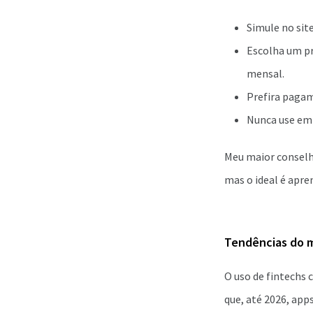
Simule no sit
Escolha um p
mensal.
Prefira paga
Nunca use emp
Meu maior conselh
mas o ideal é apren
Tendências do m
O uso de fintechs 
que, até 2026, app