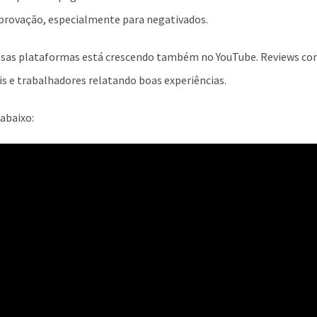
aprovação, especialmente para negativados.
ssas plataformas está crescendo também no YouTube. Reviews co
is e trabalhadores relatando boas experiências.
 abaixo: