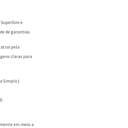
 SuperSim e
e de garantias.
atrai pela
gens claras para
a Simplic).
0.
lmente em meio a